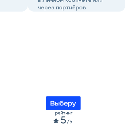
в Личном кабинете или
через партнёров