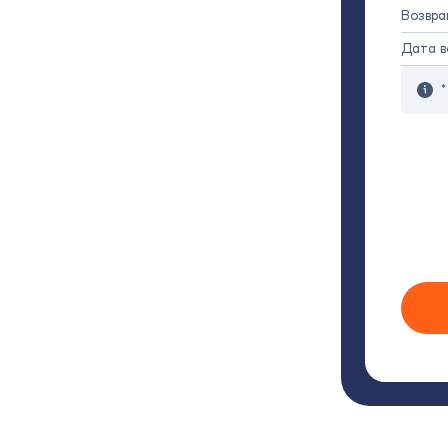
Возвр
Дата в
*