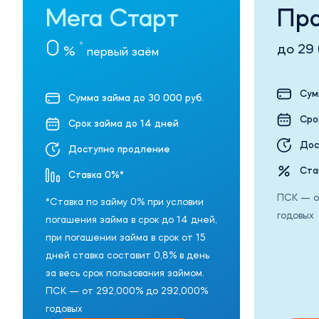
Мега Старт
Пра
0
*
до 29 
%
первый заём
Сум
Сумма займа до 30 000 руб.
Сро
Срок займа до 14 дней
Дос
Доступно продление
Ста
Ставка 0%*
ПСК — о
*Ставка по займу 0% при условии
годовых
погашения займа в срок до 14 дней,
при погашении займа в срок от 15
дней ставка составит 0,8% в день
за весь срок пользования займом.
ПСК — от 292,000% до 292,000%
годовых