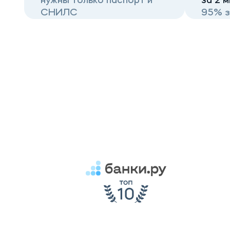
нужны только паспорт и
за 2 м
СНИЛС
95% з