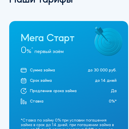
Наши тарифы
Мега Старт
0
*
%
первый заём
Сумма займа
до 30 000 руб.
Срок займа
до 14 дней
Продление срока займа
Да
Ставка
0%*
*Ставка по займу 0% при условии погашения
займа в срок до 14 дней, при погашении займа в