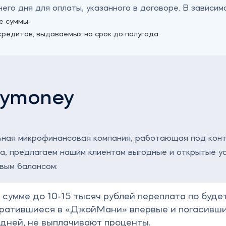
го дня для оплаты, указанного в договоре. В зависимо
е суммы.
кредитов, выдаваемых на срок до полугода.
oymoney
ная микрофинансовая компания, работающая под кон
а, предлагаем нашим клиентам выгодные и открытые ус
евым балансом:
сумме до 10-15 тысяч рублей переплата по буде
братившиеся в «‎ДжойМани» впервые и погасивш
 дней, не выплачивают проценты.