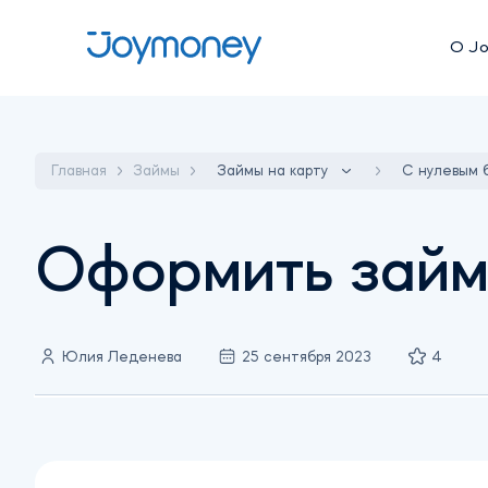
О J
Главная
Займы
Займы на карту
C нулевым 
Оформить займ 
Юлия Леденева
25 сентября 2023
4