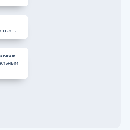
 долга.
аявок.
тельным