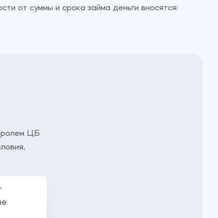
сти от суммы и срока займа деньги вносятся:
тролем ЦБ
ловия,
т
ие