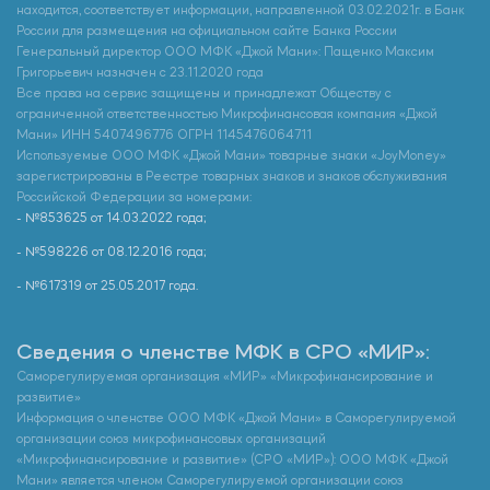
находится, соответствует информации, направленной 03.02.2021г. в Банк
России для размещения на официальном сайте Банка России
Генеральный директор ООО МФК «Джой Мани»: Пащенко Максим
Григорьевич назначен с 23.11.2020 года
Все права на сервис защищены и принадлежат Обществу с
ограниченной ответственностью Микрофинансовая компания «Джой
Мани» ИНН 5407496776 ОГРН 1145476064711
Используемые ООО МФК «Джой Мани» товарные знаки «JoyMoney»
зарегистрированы в Реестре товарных знаков и знаков обслуживания
Российской Федерации за номерами:
- №853625 от 14.03.2022 года;
- №598226 от 08.12.2016 года;
- №617319 от 25.05.2017 года.
Сведения о членстве МФК в СРО «МИР»:
Саморегулируемая организация «МИР» «Микрофинансирование и
развитие»
Информация о членстве ООО МФК «Джой Мани» в Саморегулируемой
организации союз микрофинансовых организаций
«Микрофинансирование и развитие» (СРО «МИР»): ООО МФК «Джой
Мани» является членом Саморегулируемой организации союз