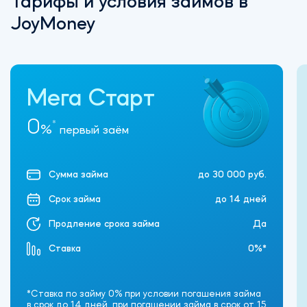
Тарифы и условия займов в
JoyMoney
Мега Старт
0
*
%
первый заём
Сумма займа
до 30 000 руб.
Срок займа
до 14 дней
Продление срока займа
Да
Ставка
0%*
*Ставка по займу 0% при условии погашения займа
в срок до 14 дней, при погашении займа в срок от 15