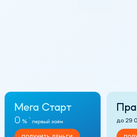
Мега Старт
Пра
0
*
до 29 0
%
первый заём
ПОЛУЧИТЬ ДЕНЬГИ
ПОЛ