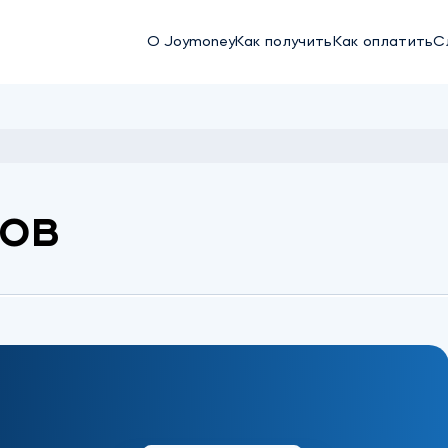
О Joymoney
Как получить
Как оплатить
С
ов