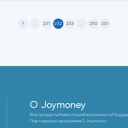
1
...
231
232
233
...
250
251
О Joymoney
Все продукты
Инвестиции
Безопасность
Подде
Партнерская программа
О Joymoney