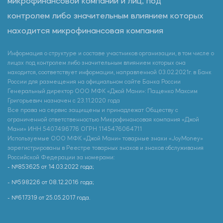
микрофинансовой компании и лиц, под
контролем либо значительным влиянием которых
находится микрофинансовая компания
Информация о структуре и составе участников организации, в том числе о
лицах под контролем либо значительным влиянием которых она
находится, соответствует информации, направленной 03.02.2021г. в Банк
России для размещения на официальном сайте Банка России
Генеральный директор ООО МФК «Джой Мани»: Пащенко Максим
Григорьевич назначен с 23.11.2020 года
Все права на сервис защищены и принадлежат Обществу с
ограниченной ответственностью Микрофинансовая компания «Джой
Мани» ИНН 5407496776 ОГРН 1145476064711
Используемые ООО МФК «Джой Мани» товарные знаки «JoyMoney»
зарегистрированы в Реестре товарных знаков и знаков обслуживания
Российской Федерации за номерами:
- №853625 от 14.03.2022 года;
- №598226 от 08.12.2016 года;
- №617319 от 25.05.2017 года.