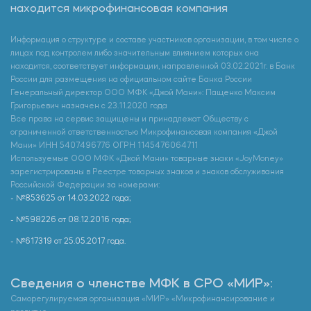
находится микрофинансовая компания
Информация о структуре и составе участников организации, в том числе о
лицах под контролем либо значительным влиянием которых она
находится, соответствует информации, направленной 03.02.2021г. в Банк
России для размещения на официальном сайте Банка России
Генеральный директор ООО МФК «Джой Мани»: Пащенко Максим
Григорьевич назначен с 23.11.2020 года
Все права на сервис защищены и принадлежат Обществу с
ограниченной ответственностью Микрофинансовая компания «Джой
Мани» ИНН 5407496776 ОГРН 1145476064711
Используемые ООО МФК «Джой Мани» товарные знаки «JoyMoney»
зарегистрированы в Реестре товарных знаков и знаков обслуживания
Российской Федерации за номерами:
- №853625 от 14.03.2022 года;
- №598226 от 08.12.2016 года;
- №617319 от 25.05.2017 года.
Сведения о членстве МФК в СРО «МИР»:
Саморегулируемая организация «МИР» «Микрофинансирование и