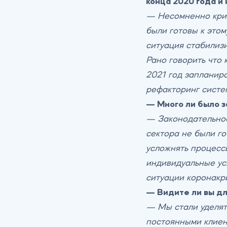
конца 2020 года и 
— Несомненно криз
были готовы к этом
ситуация стабилиз
Рано говорить что 
2021 год запланир
рефакторинг систе
— Много ли было з
— Законодательное
сектора не были г
усложнять процесс
индивидуальные усл
ситуации коронакр
— Видите ли вы для
— Мы стали уделят
постоянными клиен