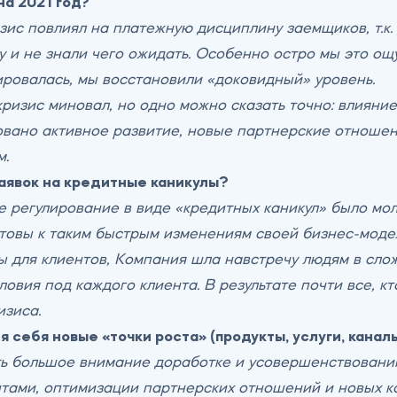
на 2021 год?
ис повлиял на платежную дисциплину заемщиков, т.к. 
у и не знали чего ожидать. Особенно остро мы это ощ
ировалась, мы восстановили «доковидный» уровень.
кризис миновал, но одно можно сказать точно: влияни
овано активное развитие, новые партнерские отношен
м.
аявок на кредитные каникулы?
 регулирование в виде «кредитных каникул» было мо
отовы к таким быстрым изменениям своей бизнес-мод
ы для клиентов, Компания шла навстречу людям в сл
овия под каждого клиента. В результате почти все, к
изиса.
 себя новые «точки роста» (продукты, услуги, канал
ь большое внимание доработке и усовершенствованию
тами, оптимизации партнерских отношений и новых к