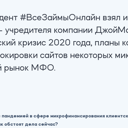
дент #ВсеЗаймыОнлайн взял и
 учредителя компании ДжойМа
кий кризис 2020 года, планы к
окировки сайтов некоторых ми
й рынок МФО.
с пандемией в сфере микрофинансирования клиентски
к обстоят дела сейчас?