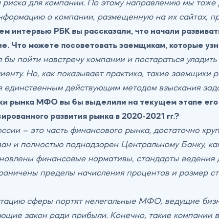
 риска для компании. По этому направлению мы тоже 
нформацию о компании, размещенную на их сайтах, пр
м интервью РБК вы рассказали, что начали развиват
е. Что можете посоветовать заемщикам, которые узна
бы пойти навстречу компании и постараться уладить с
иенту. Но, как показывает практика, такие заемщики р
я единственным действующим методом взыскания зад
и рынка МФО вы бы выделили на текущем этапе его
ированного развития рынка в 2020-2021 гг.?
сии – это часть финансового рынка, достаточно кру
ван и полностью поднадзорен Центральному Банку, как
новлены финансовые нормативы, стандарты ведения д
раничены пределы начисления процентов и размер ст
утацию сферы портят нелегальные МФО, ведущие бизне
щие закон ради прибыли. Конечно, такие компании в