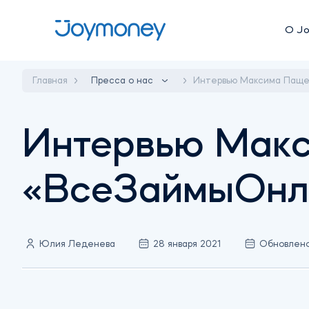
О J
Главная
Пресса о нас
Интервью Максима Паще
Интервью Макс
«ВсеЗаймыОнл
Юлия Леденева
28 января 2021
Обновлено