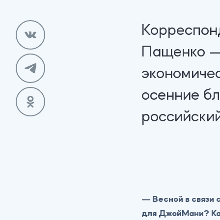
Корреспон
Пащенко —
экономичес
осенние бл
российски
— Весной в связи 
для ДжойМани? Ка