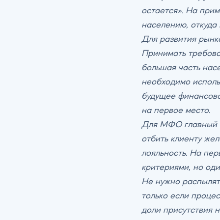
остается». На при
населению, откуда 
Для развития рынка
Принимать требова
большая часть нас
необходимо исполь
будущее финансово
на первое место.
Для МФО главный а
отбить клиенту же
лояльность. На пе
критериями, но оди
Не нужно распылять
только если проце
доли присутствия н