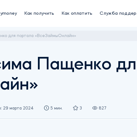
oymoney
Как получить
Как оплатить
Служба поддер
нко для портала «ВсеЗаймыОнлайн»
има Пащенко дл
айн»
: 29 марта 2024
5 мин.
3
827