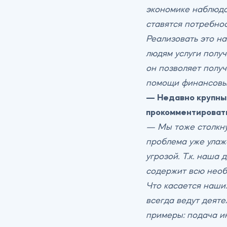
экономике наблюда
ставятся потребнос
Реализовать это н
людям услуги полу
он позволяет получ
помощи финансовы
— Недавно крупные
прокомментировать
— Мы тоже столкну
проблема уже улаж
угрозой. Т.к. наша
содержит всю необ
Что касается наши
всегда ведут деят
примеры: подача ин