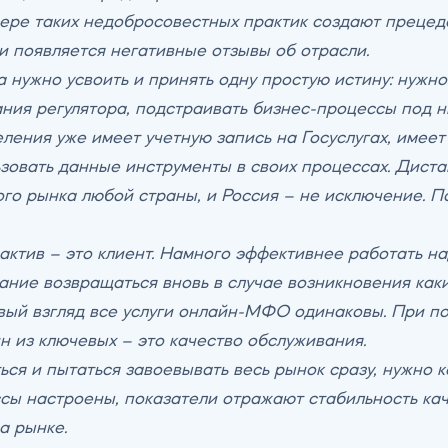
мере таких недобросовестных практик создают прецед
и появляется негативные отзывы об отрасли.
 нужно усвоить и принять одну простую истину: нужно
ния регулятора, подстраивать бизнес-процессы под н
еления уже имеет учетную запись на Госуслугах, име
зовать данные инструменты в своих процессах. Дист
го рынка любой страны, и Россия – не исключение. П
ктив – это клиент. Намного эффективнее работать н
лание возвращаться вновь в случае возникновения как
рвый взгляд все услуги онлайн-МФО одинаковы. При п
н из ключевых – это качество обслуживания.
ся и пытаться завоевывать весь рынок сразу, нужно к
ссы настроены, показатели отражают стабильность ка
а рынке.