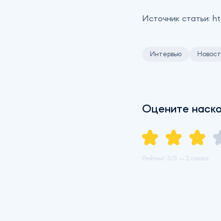
Источник статьи:
ht
Интервью
Новост
Оцените наско
Рейтинг:
3
/5 —
2 голоса