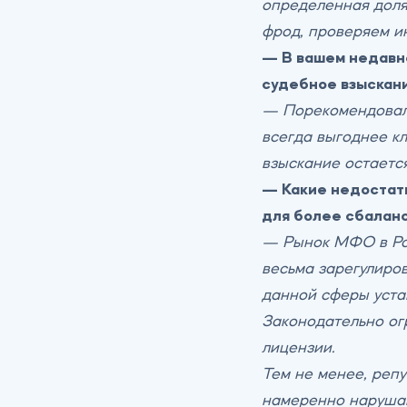
определенная доля
фрод, проверяем и
— В вашем недавне
судебное взыскани
— Порекомендовал 
всегда выгоднее кл
взыскание остаетс
— Какие недостатк
для более сбаланс
— Рынок МФО в Рос
весьма зарегулиро
данной сферы уста
Законодательно ог
лицензии.
Тем не менее, реп
намеренно нарушаю