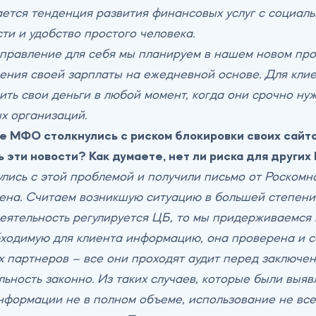
ется тенденция развития финансовых услуг с социаль
ти и удобство простого человека.
аправление для себя мы планируем в нашем новом про
чения своей зарплаты на ежедневной основе. Для кли
ить свои деньги в любой момент, когда они срочно ну
х организаций.
 МФО столкнулись с риском блокировки своих сайто
 эти новости? Как думаете, нет ли риска для друг
лись с этой проблемой и получили письмо от Роскомн
ена. Считаем возникшую ситуацию в большей степени
 деятельность регулируется ЦБ, то мы придерживаемся
ходимую для клиента информацию, она проверена и с
х партнеров – все они проходят аудит перед заключе
ельность законно. Из таких случаев, которые были в
формации не в полном объеме, использование не всегд