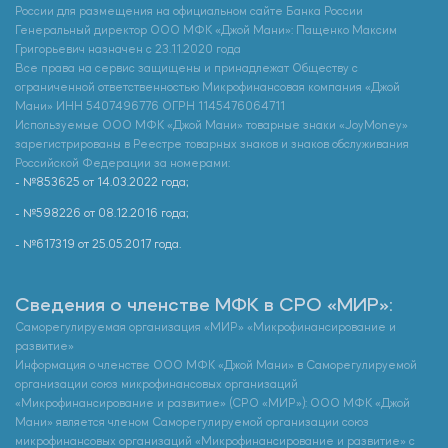
России для размещения на официальном сайте Банка России
Генеральный директор ООО МФК «Джой Мани»: Пащенко Максим
Григорьевич назначен с 23.11.2020 года
Все права на сервис защищены и принадлежат Обществу с
ограниченной ответственностью Микрофинансовая компания «Джой
Мани» ИНН 5407496776 ОГРН 1145476064711
Используемые ООО МФК «Джой Мани» товарные знаки «JoyMoney»
зарегистрированы в Реестре товарных знаков и знаков обслуживания
Российской Федерации за номерами:
- №853625 от 14.03.2022 года;
- №598226 от 08.12.2016 года;
- №617319 от 25.05.2017 года.
Сведения о членстве МФК в СРО «МИР»:
Саморегулируемая организация «МИР» «Микрофинансирование и
развитие»
Информация о членстве ООО МФК «Джой Мани» в Саморегулируемой
организации союз микрофинансовых организаций
«Микрофинансирование и развитие» (СРО «МИР»): ООО МФК «Джой
Мани» является членом Саморегулируемой организации союз
микрофинансовых организаций «Микрофинансирование и развитие» с