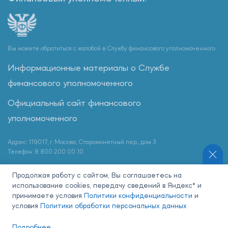
Вы можете обратиться с жалобой в Службу финансового уполномоченного
Информационные материалы о Службе
финансового уполномоченного
Официальный сайт финансового
уполномоченного
Адрес: 119017, г. Москва, Старомонетный пер., дом 3
Телефон: 8 800 200 00 10
Продолжая работу с сайтом, Вы соглашаетесь на
использование cookies, передачу сведений в Яндекс* и
Наши партнеры:
принимаете условия
Политики конфиденциальности
и
условия
Политики обработки персональных данных
Подробнее