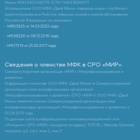
Мани» ИНН 5407496776 ОГРН 1145476064711
Используемые ООО МФК «Джой Мани» товарные знаки «JoyMoney»
зарегистрированы в Реестре товарных знаков и знаков обслуживания
Российской Федерации за номерами:
- №853625 от 14.03.2022 года;
- №598226 от 08.12.2016 года;
- №617319 от 25.05.2017 года.
Сведения о членстве МФК в СРО «МИР»:
Саморегулируемая организация «МИР» «Микрофинансирование и
развитие»
Информация о членстве ООО МФК «Джой Мани» в Саморегулируемой
организации союз микрофинансовых организаций
«Микрофинансирование и развитие» (СРО «МИР»): ООО МФК «Джой
Мани» является членом Саморегулируемой организации союз
микрофинансовых организаций «Микрофинансирование и развитие» с
05.06.2015 года.
По данным сайта в информационно-телекоммуникационной сети
«Интернет» СРО «МИР» находится по адресу 107078, г. Москва Орликов
переулок, д.5, стр.1, этаж 2, пом.11