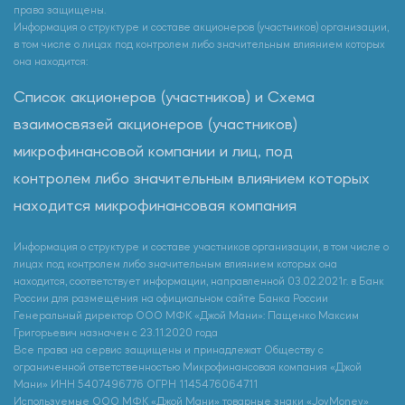
права защищены.
Информация о структуре и составе акционеров (участников) организации,
в том числе о лицах под контролем либо значительным влиянием которых
она находится:
Список акционеров (участников) и Схема
взаимосвязей акционеров (участников)
микрофинансовой компании и лиц, под
контролем либо значительным влиянием которых
находится микрофинансовая компания
Информация о структуре и составе участников организации, в том числе о
лицах под контролем либо значительным влиянием которых она
находится, соответствует информации, направленной 03.02.2021г. в Банк
России для размещения на официальном сайте Банка России
Генеральный директор ООО МФК «Джой Мани»: Пащенко Максим
Григорьевич назначен с 23.11.2020 года
Все права на сервис защищены и принадлежат Обществу с
ограниченной ответственностью Микрофинансовая компания «Джой
Мани» ИНН 5407496776 ОГРН 1145476064711
Используемые ООО МФК «Джой Мани» товарные знаки «JoyMoney»