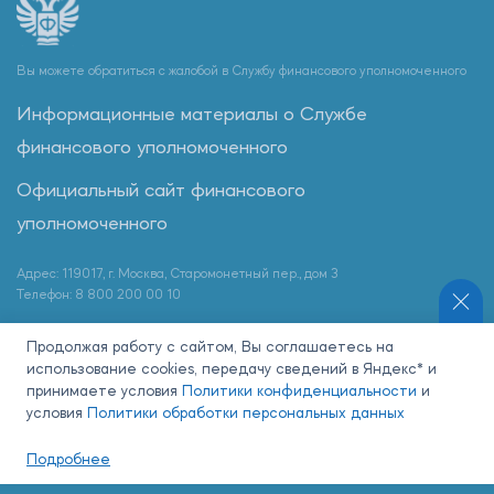
Вы можете обратиться с жалобой в Службу финансового уполномоченного
Информационные материалы о Службе
финансового уполномоченного
Официальный сайт финансового
уполномоченного
Адрес: 119017, г. Москва, Старомонетный пер., дом 3
Телефон: 8 800 200 00 10
Продолжая работу с сайтом, Вы соглашаетесь на
использование cookies, передачу сведений в Яндекс* и
Наши партнеры:
принимаете условия
Политики конфиденциальности
и
условия
Политики обработки персональных данных
Подробнее