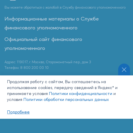
Вы можете обратиться с жалобой в Службу финансового уполномоченного
Информационные материалы о Службе
финансового уполномоченного
Официальный сайт финансового
уполномоченного
Адрес: 119017, г. Москва, Старомонетный пер., дом 3
Телефон: 8 800 200 00 10
Продолжая работу с сайтом, Вы соглашаетесь на
использование cookies, передачу сведений в Яндекс* и
Наши партнеры:
принимаете условия
Политики конфиденциальности
и
условия
Политики обработки персональных данных
Подробнее