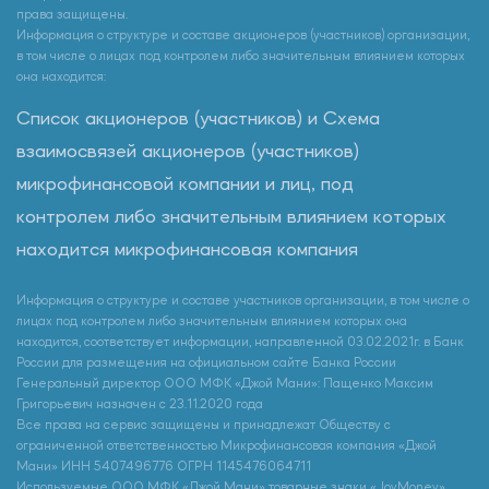
права защищены.
Информация о структуре и составе акционеров (участников) организации,
в том числе о лицах под контролем либо значительным влиянием которых
она находится:
Список акционеров (участников) и Схема
взаимосвязей акционеров (участников)
микрофинансовой компании и лиц, под
контролем либо значительным влиянием которых
находится микрофинансовая компания
Информация о структуре и составе участников организации, в том числе о
лицах под контролем либо значительным влиянием которых она
находится, соответствует информации, направленной 03.02.2021г. в Банк
России для размещения на официальном сайте Банка России
Генеральный директор ООО МФК «Джой Мани»: Пащенко Максим
Григорьевич назначен с 23.11.2020 года
Все права на сервис защищены и принадлежат Обществу с
ограниченной ответственностью Микрофинансовая компания «Джой
Мани» ИНН 5407496776 ОГРН 1145476064711
Используемые ООО МФК «Джой Мани» товарные знаки «JoyMoney»