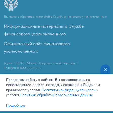
Вы можете обратиться с жалобой в Службу финансового уполномоченного
Информационные материалы о Службе
финансового уполномоченного
Официальный сайт финансового
уполномоченного
Адрес: 119017, г. Москва, Старомонетный пер., дом 3
Телефон: 8 800 200 00 10
Продолжая работу с сайтом, Вы соглашаетесь на
использование cookies, передачу сведений в Яндекс* и
Наши партнеры:
принимаете условия
Политики конфиденциальности
и
условия
Политики обработки персональных данных
Подробнее